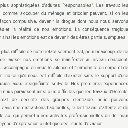
plus sophistiquées d’adultes “responsables”. Les travaux le
s comme s’occuper du ménage et bricoler peuvent, si on le
 façon compulsive, devenir la drogue dont nous nous servon
ésier la réalité de nos émotions. La conséquence tragiqu
r ainsi les émotions est de devenir des êtres partiels, amputés.
plus difficile de notre rétablissement est, pour beaucoup, de n
 de laisser nos émotions se manifester au niveau conscient
qui accompagne en nous le silence et l’immobilité du corps et d
un indice qu’il nous est difficile d’exister sans le support d’un
vasion, aussi insignifiante soit-elle. Nos premières expérience
 nous paraissent ainsi plus difficiles que les travaux d’Hercule
imat de sécurité des groupes d’entraide, nous pouvon
 sans nos distractions habituelles, le lent travail d’attente et d
e soi qui permet à nos activités professionnelles ou de loisi
oyens d’expression plutôt que des rituels d’évasion.