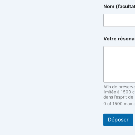
d
Nom (faculta
é
f
a
u
t
)
Votre réson
N
o
m
d
é
f
a
u
Afin de préserv
t
limitée à 1500 
)
dans l’esprit de
0 of 1500 max c
Déposer