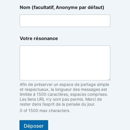
r
Nom (facultatif, Anonyme par défaut)
é
s
o
n
a
n
Votre résonance
c
e
d
é
f
a
u
t
Afin de préserver un espace de partage simple
)
et respectueux, la longueur des messages est
A
limitée à 1500 caractères, espaces comprises.
n
Les liens URL n’y sont pas permis. Merci de
o
rester dans l’esprit de la pensée du jour.
n
0 of 1500 max characters.
y
m
e
Déposer