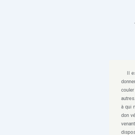
Il est
donner
couler
autres
à qui 
don vé
venant
dispos