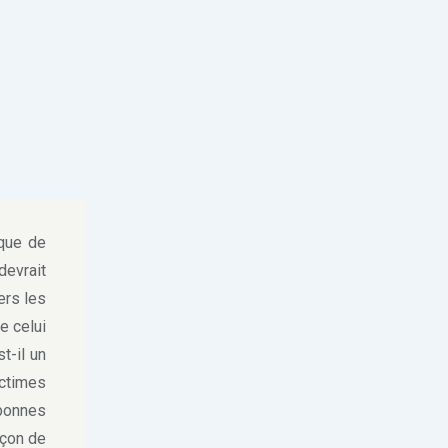
.
 que de
devrait
ers les
e celui
t-il un
ictimes
 bonnes
açon de