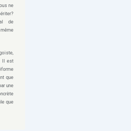
nous ne
ériter?
al de
ou même
oïste,
 Il est
éforme
ent que
par une
oncrète
ile que