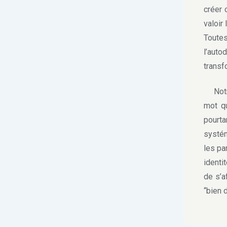
créer 
valoir
Tout
l’auto
transf
Notre
mot qu
pourt
systém
les pa
identi
de s’a
“bien 