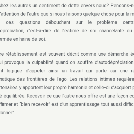
chez les autres un sentiment de dette envers nous? Pensons-
 l’attention de l’autre que si nous faisons quelque chose pour la m
es ces questions débouchent sur le problème centr
dépréciation, c’est-à-dire de l’estime de soi chancelante 
ormée en haine de soi.
 rétablissement est souvent décrit comme une démarche ég
i provoque la culpabilité quand on souffre d’autodépréciation.
ant logique d’appeler ainsi un travail qui porte sur une r
atique des frontières de l’ego. Les relations intimes requièr
rtenaires y apportent leur propre harmonie et celle-ci s’acquiert 
té équilibrée. Recevoir ce que l’autre nous offre est une façon c
ffirmer et “bien recevoir” est d’un apprentissage tout aussi diffic
donner”.