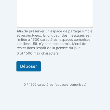
f
a
u
t
)
r
Afin de préserver un espace de partage simple
é
et respectueux, la longueur des messages est
s
limitée à 1500 caractères, espaces comprises.
o
Les liens URL n’y sont pas permis. Merci de
n
rester dans l’esprit de la pensée du jour.
a
0 of 1500 max characters.
n
c
e
Déposer
0 / 1500 caractères (espaces comprises)