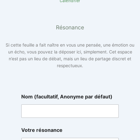
Calendrier
Résonance
Si cette feuille a fait naître en vous une pensée, une émotion ou
un écho, vous pouvez la déposer ici, simplement. Cet espace
n’est pas un lieu de débat, mais un lieu de partage discret et
respectueux.
d
Nom (facultatif, Anonyme par défaut)
é
f
a
u
t
)
Votre résonance
d
é