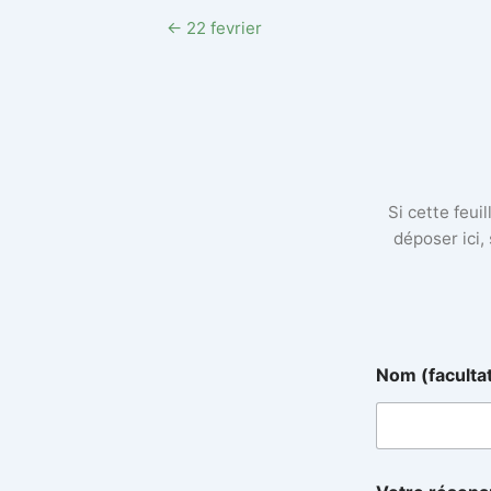
← 22 fevrier
Si cette feui
déposer ici,
V
Nom (faculta
o
t
r
e
N
o