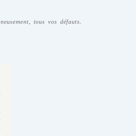
neusement, tous vos défauts.
r
e
t
,
u
r
d