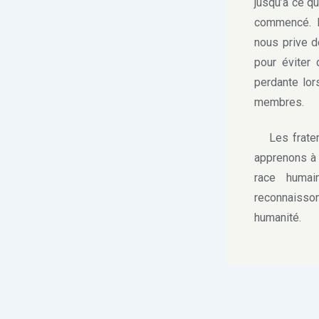
jusqu’à ce qu
commencé. L
nous prive d
pour éviter 
perdante lor
membres.
Les fraterni
apprenons à 
race humai
reconnaisson
humanité.