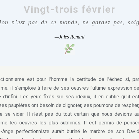
Vingt-trois février
tion n’est pas de ce monde, ne gardez pas, soig
—Jules Renard
tionnisme est pour l’homme la certitude de l’échec si, pa
sme, il s’emploie à faire de ses oeuvres l’ultime expression d
 d’infini. Les yeux fixés sur ses idéaux, il en oublie qu’il es
ses paupières ont besoin de clignoter, ses poumons de respirer
e se vider. Il n’est pas du tout certain que nous devions a
isme les oeuvres les plus sublimes. Il est permis de pense
l-Ange perfectionniste aurait buriné le marbre de son Davi