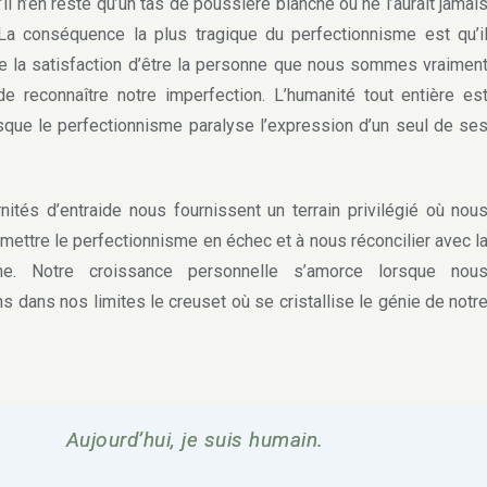
’il n’en reste qu’un tas de poussière blanche ou ne l’aurait jamai
a conséquence la plus tragique du perfectionnisme est qu’i
e la satisfaction d’être la personne que nous sommes vraimen
de reconnaître notre imperfection. L’humanité tout entière es
sque le perfectionnisme paralyse l’expression d’un seul de se
tés d’entraide nous fournissent un terrain privilégié où nou
mettre le perfectionnisme en échec et à nous réconcilier avec l
ne. Notre croissance personnelle s’amorce lorsque nou
s dans nos limites le creuset où se cristallise le génie de notr
Aujourd’hui, je suis humain.