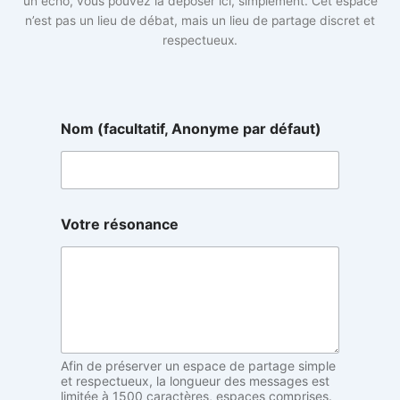
un écho, vous pouvez la déposer ici, simplement. Cet espace
n’est pas un lieu de débat, mais un lieu de partage discret et
respectueux.
p
Nom (facultatif, Anonyme par défaut)
a
r
d
é
f
a
Votre résonance
u
t
)
V
o
t
r
e
Afin de préserver un espace de partage simple
et respectueux, la longueur des messages est
limitée à 1500 caractères, espaces comprises.