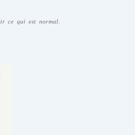
nir ce qui est normal.
l
a
r
e
.
e
e