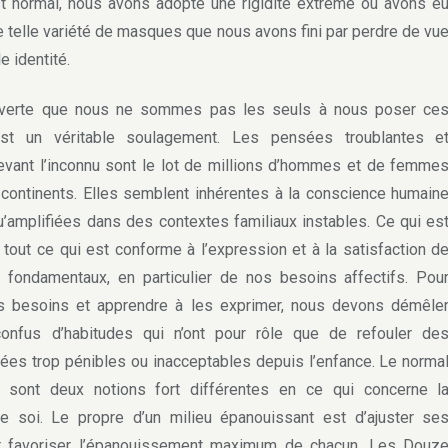
t normal, nous avons adopté une rigidité extrême ou avons e
e telle variété de masques que nous avons fini par perdre de vu
e identité.
rte que nous ne sommes pas les seuls à nous poser ce
st un véritable soulagement. Les pensées troublantes e
evant l’inconnu sont le lot de millions d’hommes et de femme
 continents. Elles semblent inhérentes à la conscience humain
u’amplifiées dans des contextes familiaux instables. Ce qui es
t tout ce qui est conforme à l’expression et à la satisfaction d
 fondamentaux, en particulier de nos besoins affectifs. Pou
ces besoins et apprendre à les exprimer, nous devons démêle
confus d’habitudes qui n’ont pour rôle que de refouler de
ées trop pénibles ou inacceptables depuis l’enfance. Le norma
 sont deux notions fort différentes en ce qui concerne l
de soi. Le propre d’un milieu épanouissant est d’ajuster se
 favoriser l’épanouissement maximum de chacun. Les Douz