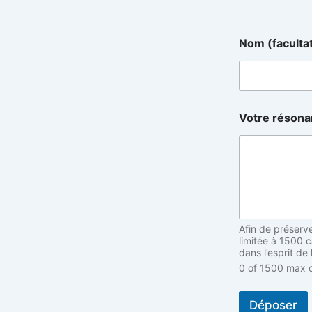
N
Nom (faculta
o
m
(
f
a
c
Votre réson
u
l
t
a
t
i
f
,
Afin de préserv
d
limitée à 1500 
é
dans l’esprit de
f
0 of 1500 max c
a
u
t
Déposer
)