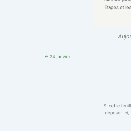
Étapes et le
Aujou
← 24 janvier
Si cette feui
déposer ici,