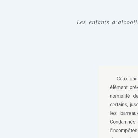
Les enfants d’alcooli
Ceux parmi 
élément prév
normalité d
certains, jus
les barreau
Condamnés à 
l’incompéten