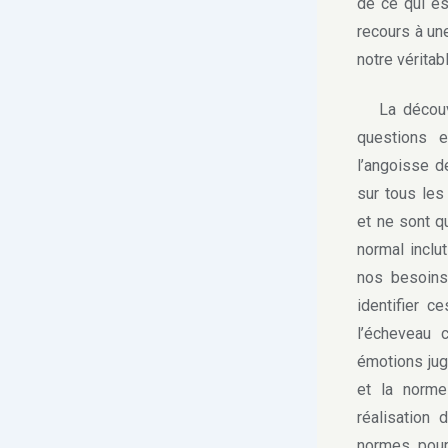
de ce qui es
recours à un
notre véritabl
La découve
questions e
l’angoisse d
sur tous les
et ne sont q
normal inclu
nos besoins
identifier 
l’écheveau 
émotions jug
et la norme
réalisation 
normes pour