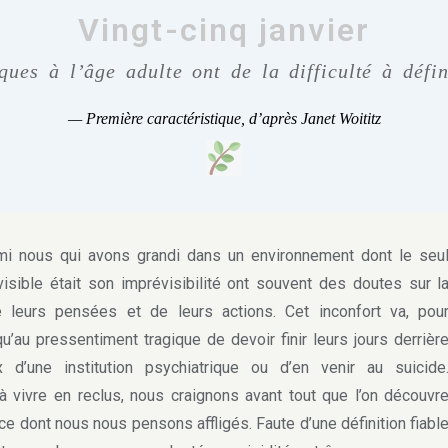
Vingt-cinq janvier
ques à l’âge adulte ont de la difficulté à défi
—
Première caractéristique, d’après Janet Woititz
nous qui avons grandi dans un environnement dont le seu
isible était son imprévisibilité ont souvent des doutes sur l
e leurs pensées et de leurs actions. Cet inconfort va, pou
qu’au pressentiment tragique de devoir finir leurs jours derrièr
x d’une institution psychiatrique ou d’en venir au suicide
vivre en reclus, nous craignons avant tout que l’on découvr
ce dont nous nous pensons affligés. Faute d’une définition fiabl