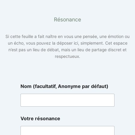
Résonance
Si cette feuille a fait naître en vous une pensée, une émotion ou
un écho, vous pouvez la déposer ici, simplement. Cet espace
n’est pas un lieu de débat, mais un lieu de partage discret et
respectueux.
N
Nom (facultatif, Anonyme par défaut)
o
m
N
o
m
A
Votre résonance
n
o
n