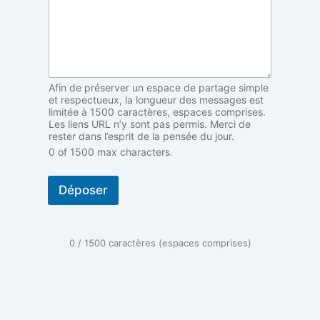
o
n
a
n
c
e
N
Afin de préserver un espace de partage simple
o
et respectueux, la longueur des messages est
m
limitée à 1500 caractères, espaces comprises.
Les liens URL n’y sont pas permis. Merci de
V
rester dans l’esprit de la pensée du jour.
o
0 of 1500 max characters.
t
r
e
Déposer
0 / 1500 caractères (espaces comprises)