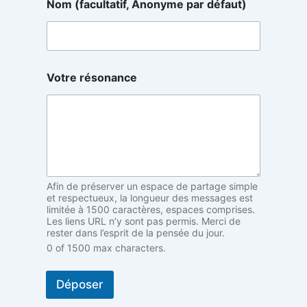
Nom (facultatif, Anonyme par défaut)
(
Votre résonance
f
a
c
u
l
t
a
t
i
Afin de préserver un espace de partage simple
f
et respectueux, la longueur des messages est
,
limitée à 1500 caractères, espaces comprises.
Les liens URL n’y sont pas permis. Merci de
(
rester dans l’esprit de la pensée du jour.
f
0 of 1500 max characters.
a
c
u
Déposer
l
t