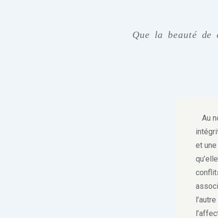
Que la beauté de 
Au nom
intégr
et une
qu’ell
confli
associ
l’autr
l’affec