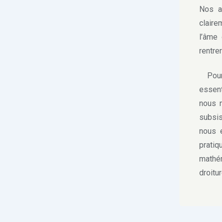
Nos a
claire
l’âme
rentre
Pour 
essent
nous n
subsis
nous e
prati
mathém
droitur