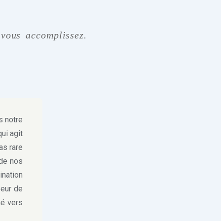
vous accomplissez.
s notre
ui agit
as rare
 de nos
ination
peur de
né vers