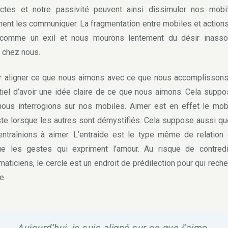
ctes et notre passivité peuvent ainsi dissimuler nos mobi
ment les communiquer. La fragmentation entre mobiles et action
 comme un exil et nous mourons lentement du désir inasso
r chez nous.
aligner ce que nous aimons avec ce que nous accomplissons, 
iel d’avoir une idée claire de ce que nous aimons. Cela supp
ous interrogions sur nos mobiles. Aimer est en effet le mob
te lorsque les autres sont démystifiés. Cela suppose aussi q
ntraînions à aimer. L’entraide est le type même de relation 
que les gestes qui expriment l’amour. Au risque de contredi
aticiens, le cercle est un endroit de prédilection pour qui reche
e.
Aujourd’hui, je suis aligné sur ce que j’aime.