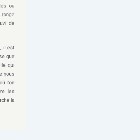
les ou
s ronge
uvi de
il est
ose que
ile qui
ue nous
où l’on
re les
rche la