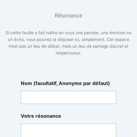
Résonance
Si cette feuille a fait naître en vous une pensée, une émotion ou
un écho, vous pouvez la déposer ici, simplement. Cet espace
n’est pas un lieu de débat, mais un lieu de partage discret et
respectueux.
Nom (facultatif, Anonyme par défaut)
A
Votre résonance
n
o
n
y