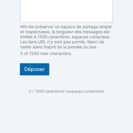
m
e
r
é
s
Afin de préserver un espace de partage simple
o
et respectueux, la longueur des messages est
n
limitée à 1500 caractères, espaces comprises.
Les liens URL n’y sont pas permis. Merci de
a
rester dans l’esprit de la pensée du jour.
n
0 of 1500 max characters.
c
e
A
Déposer
n
o
n
y
0 / 1500 caractères (espaces comprises)
m
e