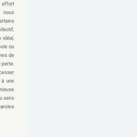
 effort
l nous
ertains
lectif,
 idéal,
bole ou
smes de
 perte.
 cesser
e à une
onieuse
au sens
paroles