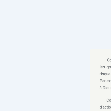
Comme
les g
risque
Par ex
à Dieu 
Comme
d’acti