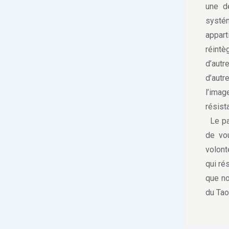
une de
systé
appart
réintè
d’autr
d’autr
l’imag
résist
Le pa
de vou
volont
qui ré
que no
du Tao