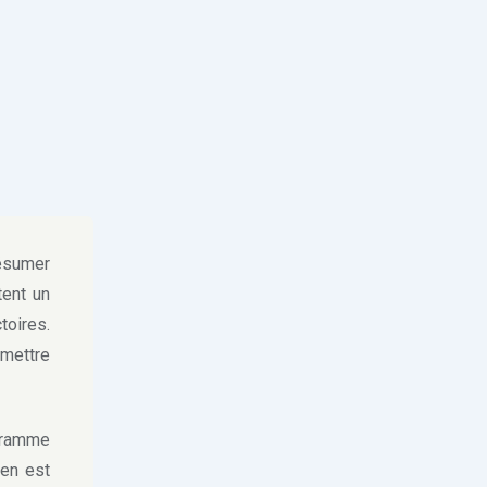
ésumer
ent un
toires.
emettre
gramme
 en est