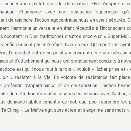
 concertation plutôt que de domination. Elle s’inspire d’un
matique d’harmonie avec une puissance supérieure qu’i
ient de rejoindre, l’action égocentrique nous en ayant séparés. C
grent l’harmonie universelle en étant réceptifs à l’inconscient col
es écoutent un Dieu traditionnel, d’autres encore un « Super Moi »
es enfin laissent parler l’enfant divin en eux. Qu’importe le sym
erie, l’essentiel est de ne point asservir notre vie aux mécani
ance et d’attachement qui nous ont pratiquement conduits à notre
radoxe est qu’il nous faut à la fois « vouloir » lâcher prise et «
loir » résister à la Vie. La volonté de résistance fait plac
é profonde d’appartenance et de collaboration. L’action harm
sulte de cette transformation a si peu en commun avec l’action, 
us donnons habituellement à ce mot, que, pour reprendre les 
 Te Ching, « Le Maître agit sans actes et s’exprime sans mots ».