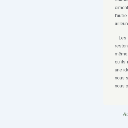
ciment
l’autr
ailleu
Les se
reston
même.
qu’ils
une id
nous s
nous p
Au