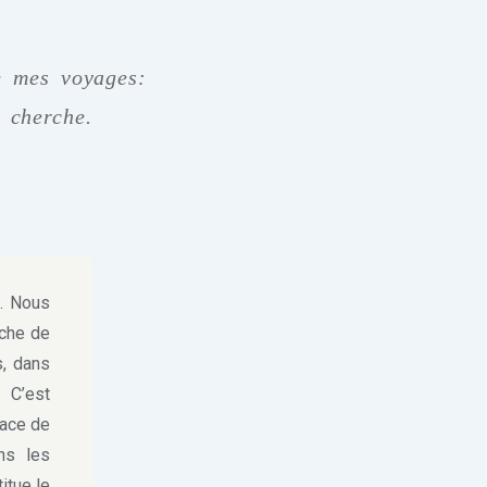
e mes voyages:
 cherche.
e. Nous
rche de
s, dans
 C’est
nace de
ns les
itue le