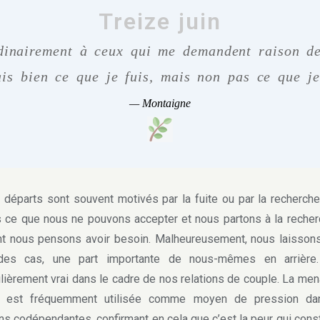
Treize juin
dinairement à ceux qui me demandent raison d
ais bien ce que je fuis, mais non pas ce que je
—
Montaigne
parts sont souvent motivés par la fuite ou par la recherch
 ce que nous ne pouvons accepter et nous partons à la reche
t nous pensons avoir besoin. Malheureusement, nous laisson
des cas, une part importante de nous-mêmes en arrière.
ulièrement vrai dans le cadre de nos relations de couple. La me
t est fréquemment utilisée comme moyen de pression da
ons codépendantes, confirmant en cela que c’est la peur qui const