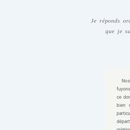
Je réponds or
que je s
Nos dé
fuyons
ce don
bien 
partic
dépar
relati