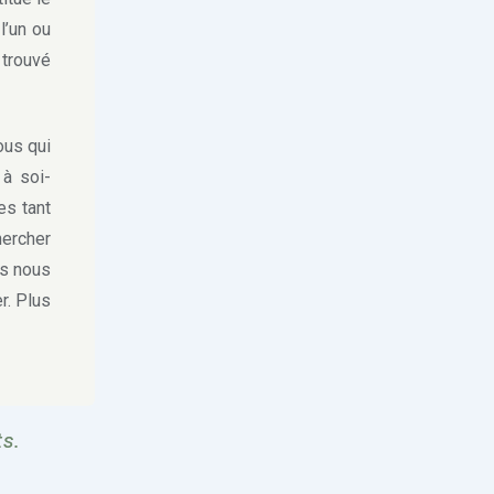
l’un ou
 trouvé
ous qui
 à soi-
s tant
hercher
us nous
r. Plus
ts.