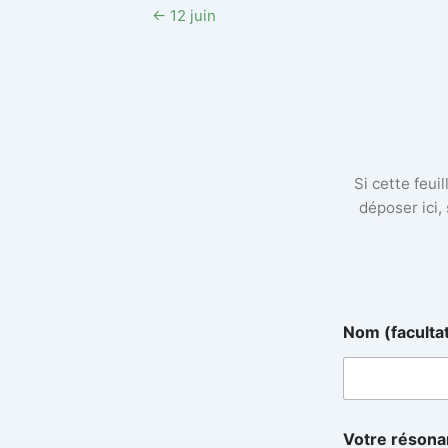
← 12 juin
Si cette feui
déposer ici,
Nom (faculta
d
Votre réson
é