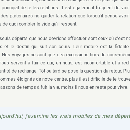
 principal de telles relations. Il est également fréquent de voir 
e des partenaires ne quitter la relation que lorsqu’il pense avoir
rs de quoi combler le vide qu’il ressent.
uls départs que nous devrions effectuer sont ceux où c’est n
s et le destin qui suit son cours. Leur mobile est la fidélité
 Nos voyages ne sont que des excursions hors de nous-même
 nous servent à fuir ce qui, en nous, est inconfortable et à rec
entité de rechange. Tôt ou tard se pose la question du retour. Pl
ommes éloignés de notre centre, plus il est difficile de le trouve
assons de temps à fuir la vie, moins il nous en reste pour vivre.
jourd’hui, j’examine les vrais mobiles de mes dépar