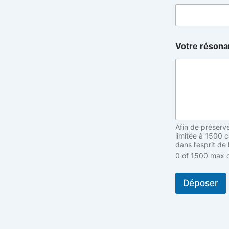
V
Votre réson
o
t
r
e
V
o
t
r
e
Afin de préserv
V
limitée à 1500 
o
dans l’esprit de
t
0 of 1500 max c
r
e
Déposer