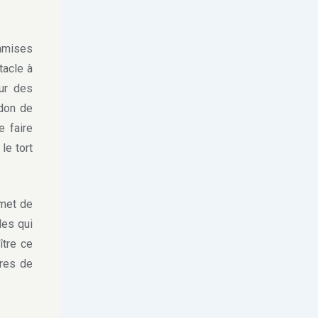
mmises
tacle à
our des
don de
 faire
le tort
rmet de
les qui
ître ce
ures de