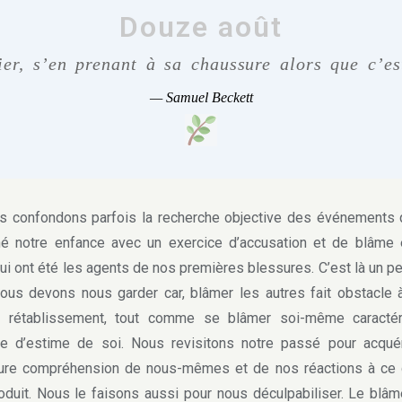
Douze août
ier, s’en prenant à sa chaussure alors que c’es
—
Samuel Beckett
confondons parfois la recherche objective des événements q
né notre enfance avec un exercice d’accusation et de blâme 
ui ont été les agents de nos premières blessures. C’est là un p
ous devons nous garder car, blâmer les autres fait obstacle 
e rétablissement, tout comme se blâmer soi-même caractér
e d’estime de soi. Nous revisitons notre passé pour acquér
eure compréhension de nous-mêmes et de nos réactions à ce q
oduit. Nous le faisons aussi pour nous déculpabiliser. Le blâm