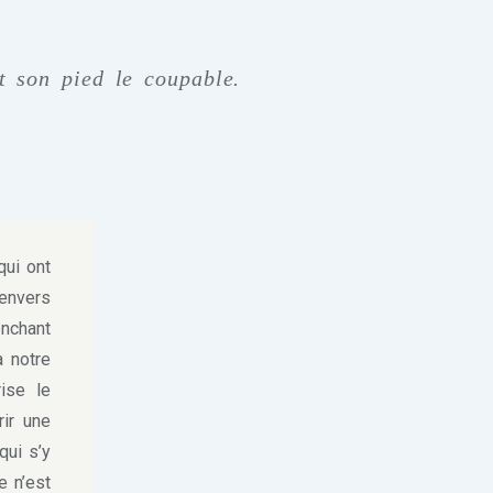
t son pied le coupable.
ui ont
envers
enchant
à notre
ise le
ir une
ui s’y
e n’est