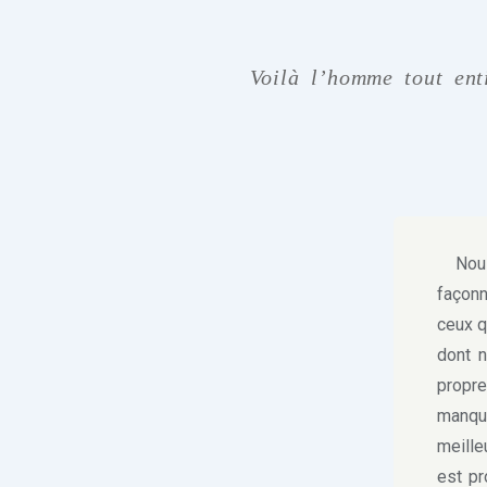
Voilà l’homme tout ent
Nous 
façon
ceux q
dont n
propr
manqu
meill
est pr