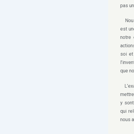
pas un
Nous 
est un
notre 
actio
soi e
l’inve
que no
L’exam
mettre
y sont
qui re
nous a