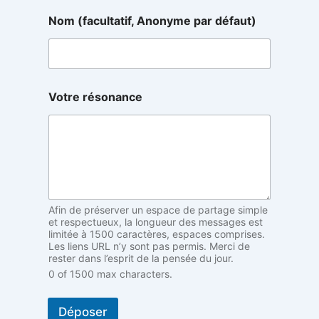
p
Nom (facultatif, Anonyme par défaut)
a
r
d
é
f
a
Votre résonance
u
t
)
d
é
f
a
u
Afin de préserver un espace de partage simple
t
et respectueux, la longueur des messages est
)
limitée à 1500 caractères, espaces comprises.
Les liens URL n’y sont pas permis. Merci de
rester dans l’esprit de la pensée du jour.
0 of 1500 max characters.
Déposer