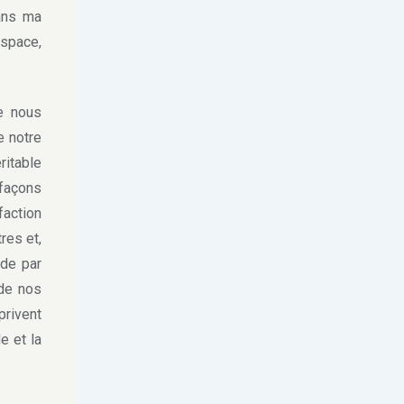
Dans ma
espace,
e nous
e notre
ritable
 façons
faction
res et,
ude par
de nos
privent
e et la