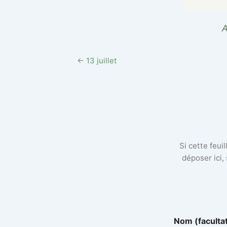
A
← 13 juillet
Si cette feui
déposer ici,
r
Nom (faculta
é