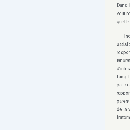
Dans l
voitur
quelle
Indén
satisf
respon
labora
d’inte
l’ampl
par co
rappo
parent
de la 
frater