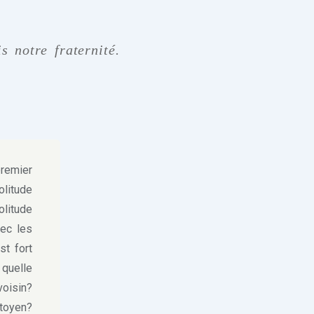
s notre fraternité.
premier
olitude
olitude
vec les
st fort
 quelle
voisin?
itoyen?