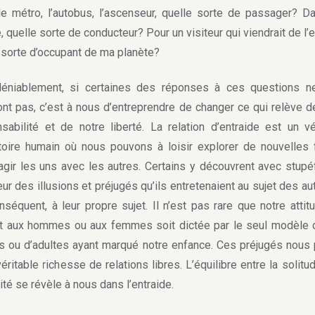
e métro, l’autobus, l’ascenseur, quelle sorte de passager? 
e, quelle sorte de conducteur? Pour un visiteur qui viendrait de l’
 sorte d’occupant de ma planète?
iablement, si certaines des réponses à ces questions n
ont pas, c’est à nous d’entreprendre de changer ce qui relève d
sabilité et de notre liberté. La relation d’entraide est un vé
toire humain où nous pouvons à loisir explorer de nouvelles
ragir les uns avec les autres. Certains y découvrent avec stupé
eur des illusions et préjugés qu’ils entretenaient au sujet des aut
nséquent, à leur propre sujet. Il n’est pas rare que notre attit
rt aux hommes ou aux femmes soit dictée par le seul modèle 
s ou d’adultes ayant marqué notre enfance. Ces préjugés nous 
véritable richesse de relations libres. L’équilibre entre la solitud
nité se révèle à nous dans l’entraide.