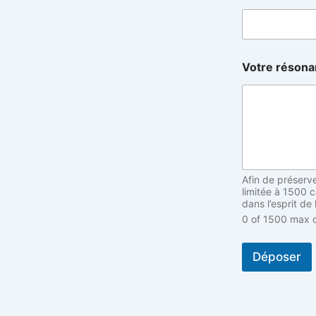
s
o
n
a
n
Votre réson
c
e
A
n
o
n
y
m
Afin de préserv
e
limitée à 1500 
(
dans l’esprit de
f
0 of 1500 max c
a
c
u
Déposer
l
t
a
t