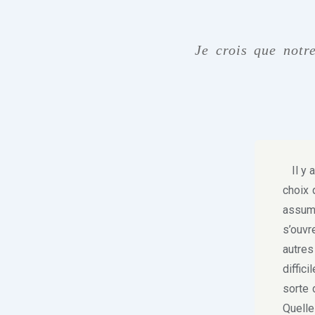
Je crois que notre
Il y a
choix 
assumé
s’ouvr
autres
diffic
sorte 
Quelle