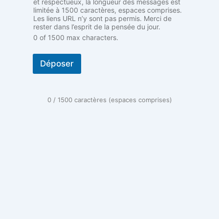
et respectueux, la longueur des messages est
s
limitée à 1500 caractères, espaces comprises.
o
Les liens URL n’y sont pas permis. Merci de
n
rester dans l’esprit de la pensée du jour.
a
0 of 1500 max characters.
n
c
e
Déposer
0 / 1500 caractères (espaces comprises)