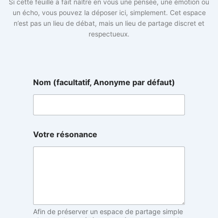
Si cette feuille a fait naître en vous une pensée, une émotion ou
un écho, vous pouvez la déposer ici, simplement. Cet espace
n’est pas un lieu de débat, mais un lieu de partage discret et
respectueux.
d
Nom (facultatif, Anonyme par défaut)
é
f
a
u
t
)
Votre résonance
A
n
o
n
y
m
e
r
Afin de préserver un espace de partage simple
é