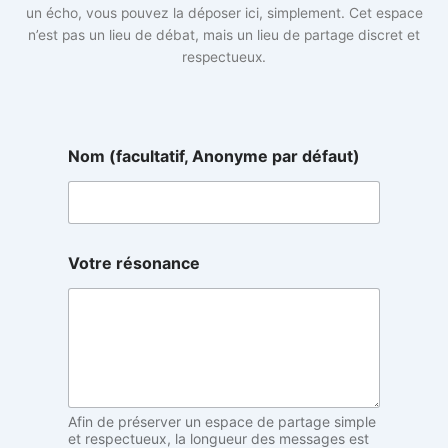
un écho, vous pouvez la déposer ici, simplement. Cet espace
n’est pas un lieu de débat, mais un lieu de partage discret et
respectueux.
Nom (facultatif, Anonyme par défaut)
V
Votre résonance
o
t
r
e
V
o
t
r
e
Afin de préserver un espace de partage simple
d
et respectueux, la longueur des messages est