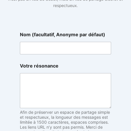
respectueux.
Nom (facultatif, Anonyme par défaut)
N
Votre résonance
o
m
r
é
s
o
n
a
n
Afin de préserver un espace de partage simple
c
et respectueux, la longueur des messages est
e
limitée à 1500 caractères, espaces comprises.
Les liens URL n’y sont pas permis. Merci de
N