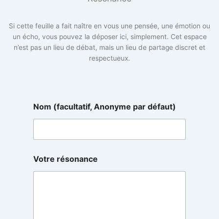
Si cette feuille a fait naître en vous une pensée, une émotion ou
un écho, vous pouvez la déposer ici, simplement. Cet espace
n’est pas un lieu de débat, mais un lieu de partage discret et
respectueux.
Nom (facultatif, Anonyme par défaut)
d
Votre résonance
é
f
a
u
t
)
d