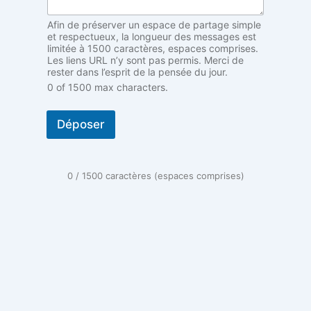
é
f
Afin de préserver un espace de partage simple
a
et respectueux, la longueur des messages est
u
limitée à 1500 caractères, espaces comprises.
Les liens URL n’y sont pas permis. Merci de
t
rester dans l’esprit de la pensée du jour.
)
0 of 1500 max characters.
A
n
o
Déposer
n
y
m
e
0 / 1500 caractères (espaces comprises)