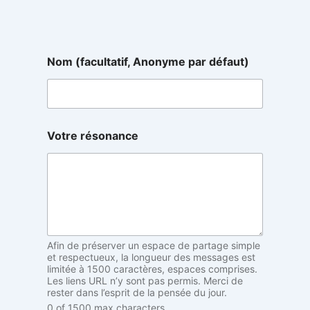
d
Nom (facultatif, Anonyme par défaut)
é
f
a
u
t
)
Votre résonance
r
é
s
o
n
a
n
c
Afin de préserver un espace de partage simple
e
et respectueux, la longueur des messages est
N
limitée à 1500 caractères, espaces comprises.
o
Les liens URL n’y sont pas permis. Merci de
m
rester dans l’esprit de la pensée du jour.
0 of 1500 max characters.