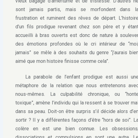
vieux bagage d’amertume et de tristesse. D’autres n
sont jamais partis, mais se morfondent dans l
frustration et ruminent des rêves de départ. L’histoir
d’un fils prodigue revenant chez son père et y étan
accueilli à bras ouverts est donc de nature à souleve
des émotions profondes où le cri intérieur de “moi
jamais” se mêle à des souhaits du genre “j’aurais bie
aimé que mon histoire finisse comme cela”.
La parabole de l’enfant prodigue est aussi un
métaphore de la relation que nous entretenons ave
nous-mêmes. La culpabilité chronique, ou “hont
toxique”, amène l’individu qui la ressent à se trouver ma
dans sa peau. Doit-on être surpris s’il décide alors d’e
sortir ? Il y a différentes façons d’être “hors de soi”. L
colère en est une bien connue. Les obsessions
dissociations et compulsions en sont une autre. L