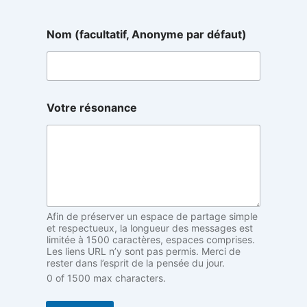
p
Nom (facultatif, Anonyme par défaut)
a
r
p
a
r
r
Votre résonance
é
s
o
n
a
n
c
e
Afin de préserver un espace de partage simple
et respectueux, la longueur des messages est
limitée à 1500 caractères, espaces comprises.
Les liens URL n’y sont pas permis. Merci de
rester dans l’esprit de la pensée du jour.
0 of 1500 max characters.