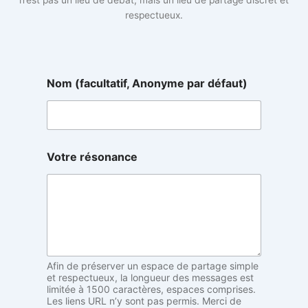
respectueux.
V
Nom (facultatif, Anonyme par défaut)
o
t
r
e
N
o
Votre résonance
m
r
é
s
o
n
a
n
Afin de préserver un espace de partage simple
c
et respectueux, la longueur des messages est
e
limitée à 1500 caractères, espaces comprises.
Les liens URL n’y sont pas permis. Merci de