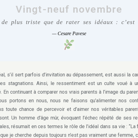
Vingt-neuf novembre
de plus triste que de rater ses idéaux : c’est 
—
Cesare Pavese
l, s’il sert parfois d’invitation au dépassement, est aussi la c
es stagnations. Ainsi, le ressentiment est un culte voué à u
. En continuant à comparer nos vrais parents à l’image du paren
ous portons en nous, nous ne faisons qu’alimenter nos confl
s toute chance de percevoir et d’aimer nos véritables paren
 sont. Un homme d’âge mûr, évoquant l’échec répété de ses re
ales, résumait en ces termes le rôle de l’idéal dans sa vie : “L
 que je cherche depuis toujours n’est pas vraiment une femme, c