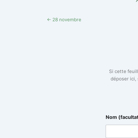
← 28 novembre
Si cette feui
déposer ici,
(
Nom (faculta
f
a
c
u