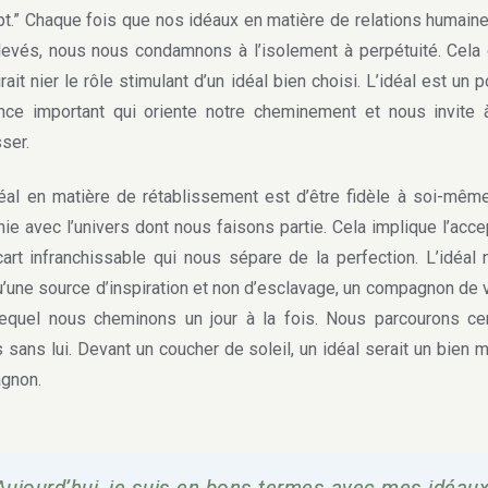
t.” Chaque fois que nos idéaux en matière de relations humain
levés, nous nous condamnons à l’isolement à perpétuité. Cela d
rait nier le rôle stimulant d’un idéal bien choisi. L’idéal est un p
nce important qui oriente notre cheminement et nous invite
ser.
l en matière de rétablissement est d’être fidèle à soi-mêm
ie avec l’univers dont nous faisons partie. Cela implique l’acce
cart infranchissable qui nous sépare de la perfection. L’idéal 
u’une source d’inspiration et non d’esclavage, un compagnon de
equel nous cheminons un jour à la fois. Nous parcourons ce
 sans lui. Devant un coucher de soleil, un idéal serait un bien 
gnon.
Aujourd’hui, je suis en bons termes avec mes idéaux