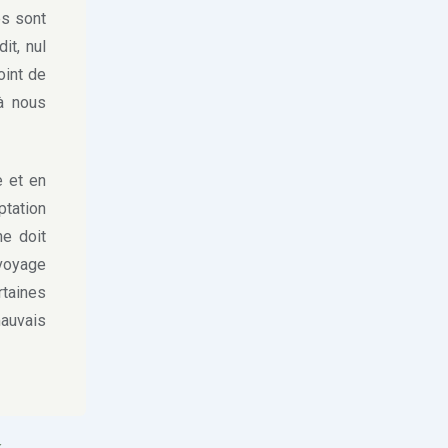
es sont
it, nul
oint de
 à nous
e et en
ptation
ne doit
 voyage
rtaines
mauvais
.