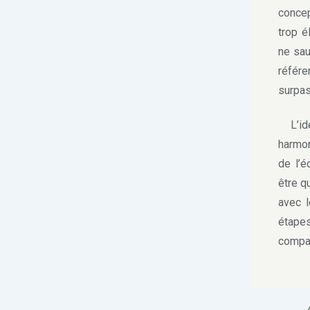
concep
trop é
ne sau
référe
surpas
L’idéa
harmon
de l’é
être q
avec l
étapes
compa