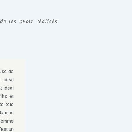
de les avoir réalisés.
ause de
n idéal
t idéal
its et
ts tels
lations
a femme
’est un