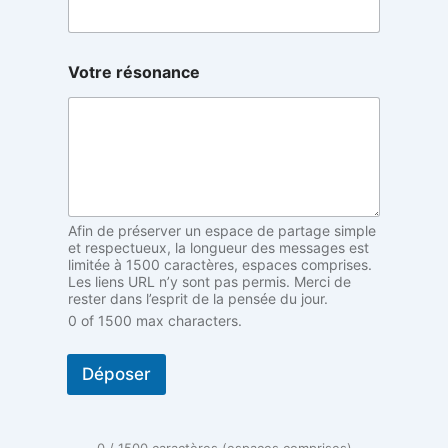
n
y
m
e
Votre résonance
d
é
f
a
u
t
)
d
Afin de préserver un espace de partage simple
é
et respectueux, la longueur des messages est
f
limitée à 1500 caractères, espaces comprises.
a
Les liens URL n’y sont pas permis. Merci de
u
rester dans l’esprit de la pensée du jour.
t
0 of 1500 max characters.
)
Déposer