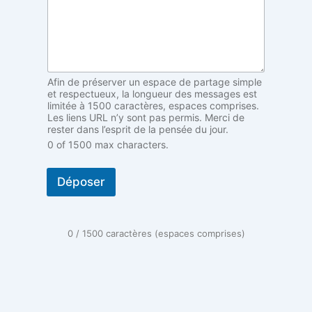
a
u
t
)
V
o
t
Afin de préserver un espace de partage simple
r
et respectueux, la longueur des messages est
e
limitée à 1500 caractères, espaces comprises.
Les liens URL n’y sont pas permis. Merci de
(
rester dans l’esprit de la pensée du jour.
f
0 of 1500 max characters.
a
c
u
Déposer
l
t
a
t
0 / 1500 caractères (espaces comprises)
i
f
,