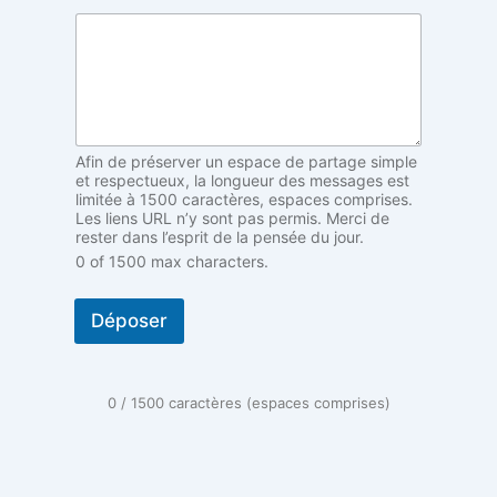
o
n
y
m
e
A
n
o
Afin de préserver un espace de partage simple
n
et respectueux, la longueur des messages est
y
limitée à 1500 caractères, espaces comprises.
Les liens URL n’y sont pas permis. Merci de
m
rester dans l’esprit de la pensée du jour.
e
0 of 1500 max characters.
r
é
s
Déposer
o
n
a
n
0 / 1500 caractères (espaces comprises)
c
e