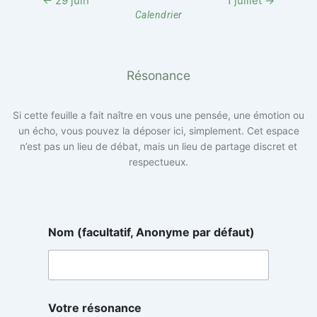
← 29 juin
1 juillet →
Calendrier
Résonance
Si cette feuille a fait naître en vous une pensée, une émotion ou
un écho, vous pouvez la déposer ici, simplement. Cet espace
n’est pas un lieu de débat, mais un lieu de partage discret et
respectueux.
Nom (facultatif, Anonyme par défaut)
A
Votre résonance
n