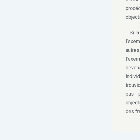
procé
object
Si la 
l’exem
autres
l’exem
devons
indivi
trouvi
pas p
object
des fra