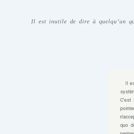
Il est inutile de dire à quelqu’un q
Il est
systèm
C’est
pointe
n’acce
quo d
perme