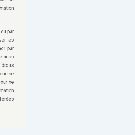
mation
 ou par
ver les
her par
ue nous
 droits
nous ne
pour ne
mation
éférées