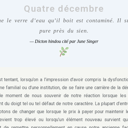
Quatre décembre
ue le verre d’eau qu’il boit est contaminé. Il s
pure près du sien.
—
Dicton hindou cité par June Singer
 tentant, lorsqu’on a l’impression d’avoir compris la dysfoncti
e familial ou d’une institution, de se faire une carrière de la dé
 le moment de nous souvenir de notre réaction lorsque les 
nt du doigt tel ou tel défaut de notre caractère. La plupart d’ent
ptons de changer que lorsque le prix à payer pour maintenir l
evient trop élevé ou lorsqu’un élément nouveau survient qu
t de remettre personnellement en cause notre ancienne fa