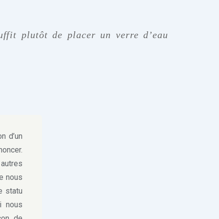
uffit plutôt de placer un verre d’eau
on d’un
noncer.
autres
re nous
e statu
i nous
çon de