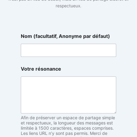
respectueux.
r
Nom (facultatif, Anonyme par défaut)
é
s
o
n
a
n
Votre résonance
c
e
(
f
a
c
u
l
Afin de préserver un espace de partage simple
t
et respectueux, la longueur des messages est
a
limitée à 1500 caractères, espaces comprises.
t
Les liens URL n’y sont pas permis. Merci de
i