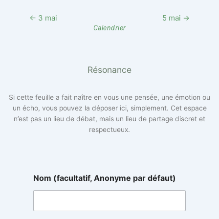
← 3 mai
5 mai →
Calendrier
Résonance
Si cette feuille a fait naître en vous une pensée, une émotion ou
un écho, vous pouvez la déposer ici, simplement. Cet espace
n’est pas un lieu de débat, mais un lieu de partage discret et
respectueux.
r
Nom (facultatif, Anonyme par défaut)
é
s
o
n
a