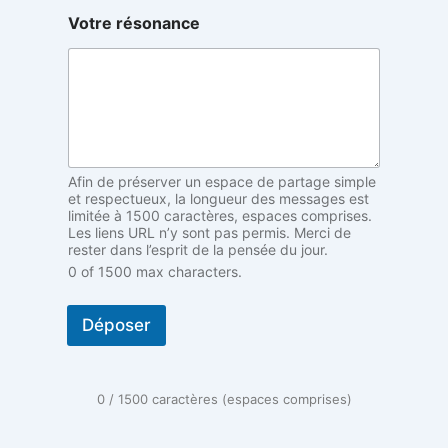
n
Votre résonance
c
e
A
n
o
n
y
m
Afin de préserver un espace de partage simple
e
et respectueux, la longueur des messages est
r
limitée à 1500 caractères, espaces comprises.
é
Les liens URL n’y sont pas permis. Merci de
s
rester dans l’esprit de la pensée du jour.
o
0 of 1500 max characters.
n
a
n
Déposer
c
e
0 / 1500 caractères (espaces comprises)