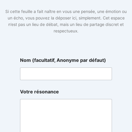
Si cette feuille a fait naître en vous une pensée, une émotion ou
un écho, vous pouvez la déposer ici, simplement. Cet espace
n’est pas un lieu de débat, mais un lieu de partage discret et
respectueux.
p
Nom (facultatif, Anonyme par défaut)
a
r
p
a
r
N
Votre résonance
o
m