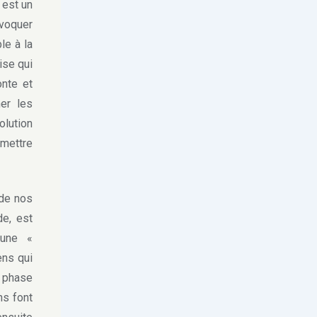
 est un
ovoquer
le à la
ise qui
nte et
ner les
olution
dmettre
 de nos
de, est
 une «
ens qui
 phase
ns font