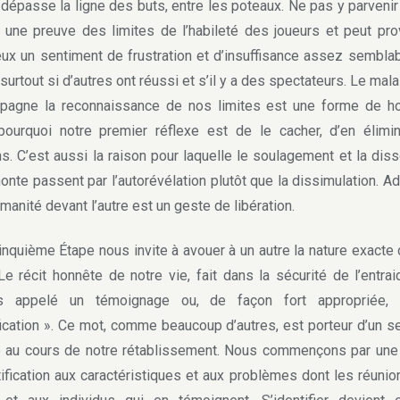
 dépasse la ligne des buts, entre les poteaux. Ne pas y parvenir
 une preuve des limites de l’habileté des joueurs et peut pr
ux un sentiment de frustration et d’insuffisance assez semblab
 surtout si d’autres ont réussi et s’il y a des spectateurs.
Le mala
pagne la reconnaissance de nos limites est une forme de ho
pourquoi notre premier réflexe est de le cacher, d’en élimi
s. C’est aussi la raison pour laquelle le soulagement et la diss
honte passent par l’autorévélation plutôt que la dissimulation. A
manité devant l’autre est un geste de libération.
quième Étape nous invite à avouer à un autre la nature exacte
 Le récit honnête de notre vie, fait dans la sécurité de l’entrai
is appelé un témoignage ou, de façon fort appropriée,
fication ». Ce mot, comme beaucoup d’autres, est porteur d’un s
e au cours de notre rétablissement. Nous commençons par une
tification aux caractéristiques et aux problèmes dont les réunio