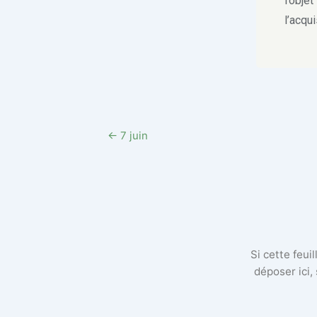
l’obje
l’acqui
← 7 juin
Si cette feui
déposer ici,