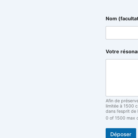
p
Nom (faculta
a
r
V
o
t
r
Votre réson
e
(
f
a
c
u
l
t
Afin de préserv
a
limitée à 1500 
t
dans l’esprit de
i
0 of 1500 max c
f
,
Déposer