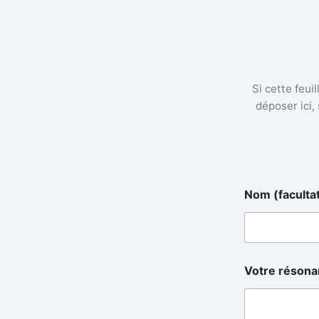
Si cette feui
déposer ici,
Nom (faculta
r
Votre réson
é
s
o
n