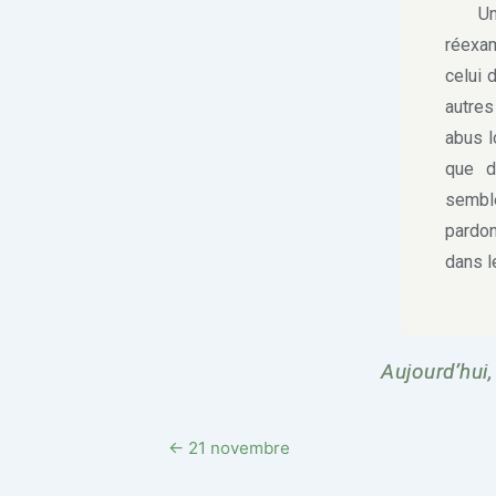
Une d
réexam
celui 
autres
abus l
que d
sembl
pardon
dans l
Aujourd’hui,
← 21 novembre