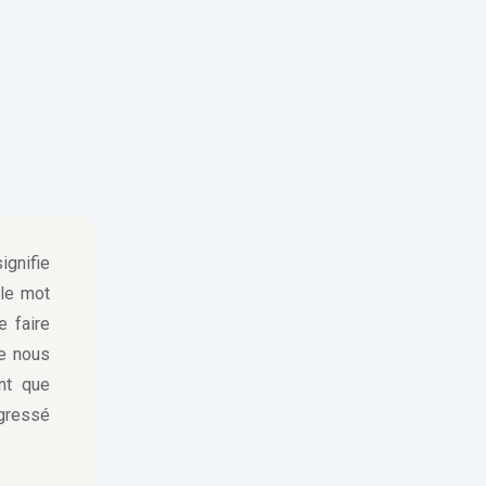
gnifie
 le mot
e faire
ue nous
nt que
agressé