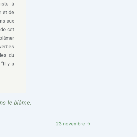
iste à
r et de
ons aux
 de cet
 blâmer
verbes
les du
“Il y a
ans le blâme.
23 novembre →