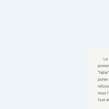
Le mo
pronon
“fable
porter
refus
nous l
l’est 