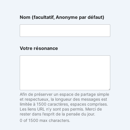
r
Nom (facultatif, Anonyme par défaut)
é
s
o
n
a
n
Votre résonance
c
e
d
é
f
a
u
t
Afin de préserver un espace de partage simple
)
et respectueux, la longueur des messages est
A
limitée à 1500 caractères, espaces comprises.
n
Les liens URL n’y sont pas permis. Merci de
o
rester dans l’esprit de la pensée du jour.
n
0 of 1500 max characters.
y
m